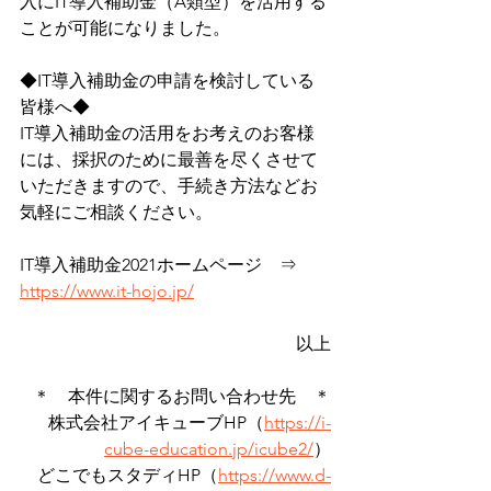
入にIT導入補助金（A類型）を活用する
ことが可能になりました。
◆IT導入補助金の申請を検討している
皆様へ◆
IT導入補助金の活用をお考えのお客様
には、採択のために最善を尽くさせて
いただきますので、手続き方法などお
気軽にご相談ください。
IT導入補助金2021ホームページ　⇒　
https://www.it-hojo.jp/
以上
＊　本件に関するお問い合わせ先　＊
株式会社アイキューブHP（
https://i-
cube-education.jp/icube2/
）
どこでもスタディHP（
https://www.d-