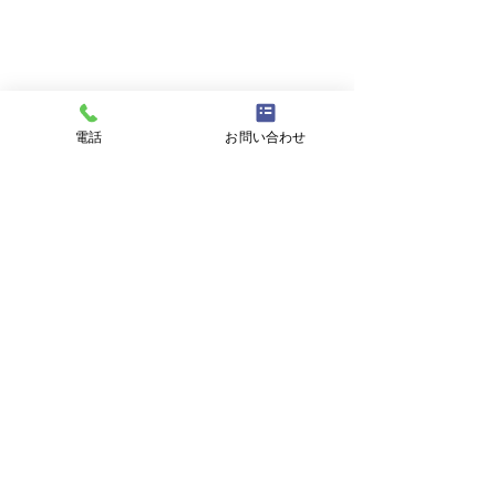
電話
お問い合わせ
コメント
コメントを追加…
学習教材『ライズ』に対
『チャット機能
応しました！！
スのお知らせ
┃
個人・ご家庭向けリンク
家庭学習教材
『どこでもスタデ